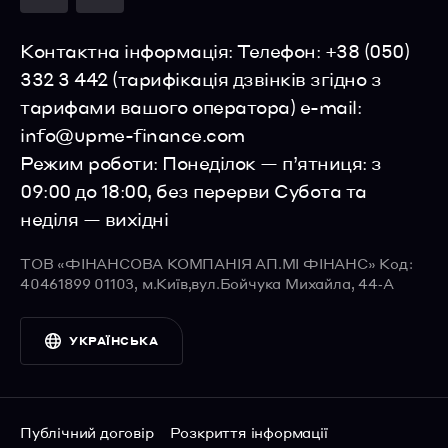
Платіжні картки
Контактна інформація:
Телефон: +38 (050)
Visa Checkout
332 3 442 (тарифікація дзвінків згідно з
Masterpass
тарифами вашого оператора)
e-mail:
info@upme-finance.com
Режим роботи:
Понеділок — п’ятниця: з
09:00 до 18:00, без перерви
Субота та
неділя — вихідні
УКРАЇНСЬКА
ТОВ «ФІНАНСОВА КОМПАНІЯ
АП.МІ ФІНАНС» Код:
ENGLISH
40461899
01103, м.Київ,
вул.Бойчука Михайла, 44‑А
РУССКИЙ
УКРАЇНСЬКА
Публічний договір
Розкриття інформації