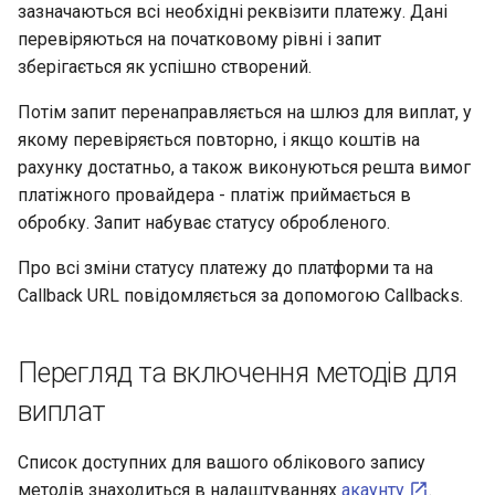
Налаштування
зазначаються всі необхідні реквізити платежу. Дані
и
процесингу
Питання та відповіді
Колекції Postman
перевіряються на початковому рівні і запит
я
зберігається як успішно створений.
Глосарій
Домени та IP адреси
п
Потім запит перенаправляється на шлюз для виплат, у
о
якому перевіряється повторно, і якщо коштів на
рахунку достатньо, а також виконуються решта вимог
и
платіжного провайдера - платіж приймається в
с
обробку. Запит набуває статусу обробленого.
к
Про всі зміни статусу платежу до платформи та на
Callback URL повідомляється за допомогою Callbacks.
а
Перегляд та включення методів для
виплат
Список доступних для вашого облікового запису
методів знаходиться в налаштуваннях
акаунту
.