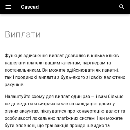
Cascad
И
н
Виплати
Введення
Основні налаштування
Основні налаштування
Огляд
Огляд
Огляд
Інструменти
Загальне
За реквізитами
и
ц
Огляд системи
Налаштування безпеки
Контроль доступу
Базові налаштування
Створення пакетної
Швидкий запуск
Автентифікація
Host-to-host
За токеном
Функція здійснення виплат дозволяє в кілька кліків
виплати
и
надіслати платежі вашим клієнтам, партнерам та
Базові налаштування
Сесії
Доступи до API
Ініціювання платежу
Огляд інтеграції
Акаунт
Токенізація
Обробка виплати
постачальникам. Ви можете здійснювати як пакетні,
а
так і поодинокі виплати з будь-якого зі своїх валютних
Прийом платежів
Обробка платежу
Способи інтеграції
Платежі
Обробка платежу
л
рахунків.
и
Виплати
Зберігання та токенізація
Довідник інтеграції
Виплати
Налаштуйте схему для виплат один раз — і вам більше
з
даних
не доведеться витрачати час на валідацію даних у
Запуск
Діагностика проблем
Callbacks
різних акаунтах, піклуватися про конвертацію валют та
а
Повернення коштів
особливості локальних платіжних систем. І ви можете
ц
Безпека
Тестування
бути впевнені, що транзакція пройде швидко та