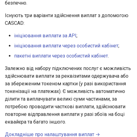
безпечно.
и
Питання та відповіді
Колекції Postman
Існують три варіанти здійснення виплат з допомогою
я
CASCAD:
Глосарій
Домени та IP адреси
п
ініціювання виплати за API
;
о
ініціювання виплати через особистий кабінет
;
и
пакетні виплати через особистий кабінет
.
с
Залежно від набору підключених послуг є можливість
к
здійснювати виплати за реквізитами одержувача або
а
за збереженим токеном картки (у разі використання
токенізації на платежах). Є можливість автоматично
ділити та виплачувати великі суми частинами, за
потребою проводити часткові виплати, здійснювати
повторне відправлення виплати у разі збоїв на боці
еквайєра та багато іншого.
Докладніше про налаштування виплат →