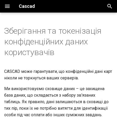
Cascad
И
н
Зберігання та токенізація
Введення
Основні налаштування
Основні налаштування
Схема токенізації даних
Огляд
Огляд
Огляд
Інструменти
Загальне
За реквізитами
и
конфіденційних даних
картки під час створення
ц
платежу
Огляд системи
Налаштування безпеки
Контроль доступу
Базові налаштування
Створення пакетної
Швидкий запуск
Автентифікація
Host-to-host
За токеном
користувачів
виплати
и
Ключові вигоди
Базові налаштування
Сесії
Доступи до API
Ініціювання виплат
Огляд інтеграції
Акаунт
Токенізація
Обробка виплати
а
використання токенізації
CASCAD може гарантувати, що конфіденційні дані карт
Прийом платежів
Обробка виплати
Способи інтеграції
Платежі
Обробка платежу
л
ніколи не торкнуться ваших серверів.
и
Виплати
Довідник інтеграції
Виплати
Ми використовуємо сховище даних – це захищена
з
база даних, що складається з набору зв'язаних
Запуск
Діагностика проблем
Callbacks
таблиць. Як правило, дані залишаються в сховищі до
а
тих пір, поки їх не потрібно витягти для ідентифікації
ц
Безпека
Тестування
особи під час оплати або інших суміжних завдань.