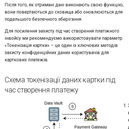
и
Після того, як отримані дані виконають свою функцію,
Питання та відповіді
Колекції Postman
вони повертаються до сховища або оновлюються для
я
подальшого безпечного зберігання.
Глосарій
Домени та IP адреси
п
Для посилення захисту під час створення платіжного
о
інвойсу ми рекомендуємо використовувати параметр
«Токенізація картки» – це один із ключових методів
и
захисту конфіденційних даних користувачів для
с
карткових платежів.
к
а
Схема токенізації даних картки під
час створення платежу