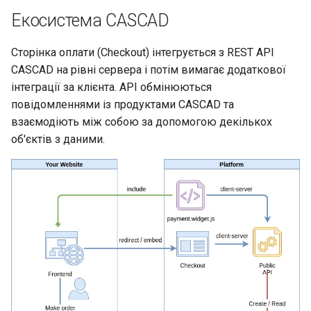
API)
и
Екосистема CASCAD
Питання та відповіді
Колекції Postman
я
Callbacks
Сторінка оплати (Checkout) інтегрується з REST API
Глосарій
Домени та IP адреси
п
CASCAD на рівні сервера і потім вимагає додаткової
На сайті/в додатку
о
інтеграції за клієнта. API обмінюються
продавця
повідомленнями із продуктами CASCAD та
и
взаємодіють між собою за допомогою декількох
В CMS продавца
с
об'єктів з даними.
Як це працює
к
а
Детальніше