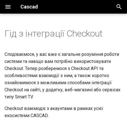
Cascad
И
н
Гід з інтеграції Checkout
Введення
Основні налаштування
Основні налаштування
Огляд
Огляд
Огляд
Екосистема CASCAD
Інструменти
Загальне
За реквізитами
и
ц
Огляд системи
Налаштування безпеки
Контроль доступу
Базові налаштування
Базові налаштування
Створення пакетної
Схема взаємодії
Автентифікація
Host-to-host
За токеном
Сподіваємося, у вас вже є загальне розуміння роботи
виплати
и
системи та навіщо вам потрібно використовувати
Базові налаштування
Сесії
Доступи до API
Ініціювання платежу
Ініціювання виплат
Суб'єкти взаємодії
Акаунт
Токенізація
Обробка виплати
Checkout. Тепер розберемося з Checkout API та
а
особливостями взаємодії з ним, а також коротко
Прийом платежів
Обробка платежу
Обробка виплати
Платежі
Платіжний віджет
Обробка платежу
л
ознайомимося з можливими способами інтеграції
Checkout на сайті, у додатку, веб-магазині або сервісах
и
Виплати
Зберігання та токенізація
Виплати
Checkout
типу Smart TV.
з
даних
Запуск
Callbacks
Public API (публічний API)
Checkout взаємодіє з акаунтами в рамках усієї
а
Повернення коштів
екосистеми CASCAD.
ц
Безпека
Тестування
Private API (приватний