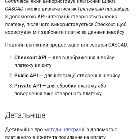
Commerce
, який використовує платіжний шлюз
CASCAD
і може визначатися як
Платежный провайдер
.
З допомогою API-інтеграції створюється
інвойс
платежу, після чого використовується Checkout, щоб
користувач міг здійснити платіж за даними інвойсу.
Повний платіжний процес задіє три сервіси CASCAD:
Checkout API
— для відображення інвойсу
платежу клієнту.
Public API
— для інтеграції створення інвойсу.
Private API
— для обробки платежу або
повернення вже створеного платежу.
Детальніше
Детальніше про
методи інтеграції
: з допомогою
платіжного віджету та посилання на оплату.