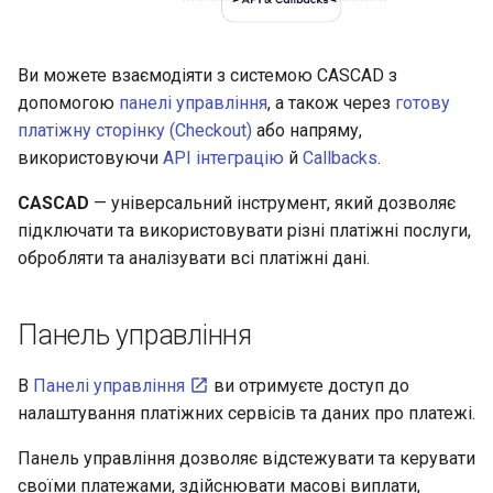
и
Пакетні виплати
Колекції Postman
я
Ви можете взаємодіяти з системою CASCAD з
Клієнти
п
Домени та IP адреси
допомогою
панелі управління
, а також через
готову
платіжну сторінку (Checkout)
або напряму,
о
Звіти
використовуючи
API інтеграцію
й
Callbacks
.
и
Вивантаження
CASCAD
— універсальний інструмент, який дозволяє
с
підключати та використовувати різні платіжні послуги,
Checkout
к
обробляти та аналізувати всі платіжні дані.
а
Панель управління
В
Панелі управління
ви отримуєте доступ до
налаштування платіжних сервісів та даних про платежі.
Панель управління дозволяє відстежувати та керувати
своїми платежами, здійснювати масові виплати,